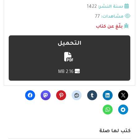
سنة النشر:
1422
مشاهدات:
77
بلّغ عن كتاب
التحميل
2.16 MB
كتب لها صلة