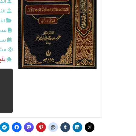
الم
الن
الأ
عدد
سنة
مشا
بلّ