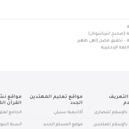
ة
ية (صحيح انترناشونال)
يزية – تحقيق فضل إلهي ظهير
لغة الإنجليزية
التعريف
مواقع تعليم المهتدين
مواقع نش
ام
الجدد
القرآن الك
بالإسلام للنصارى
أكاديمية سبيلي
الجامع لعلو
بالإسلام للملحدين
موقع المسلم الجديد
السنة النبو