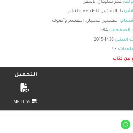
ؤلف:
عمر سليمان الاشقر
اشر:
دار النفائس للطباعه والنشر
قسام:
التفسير التحليلي
,
التفسير وأصوله
 الصفحات:
584
 النشر:
1436-2015
هدات:
93
غ عن كتاب
التحميل
11.59 MB