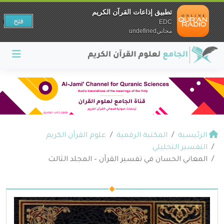
تطبيق إذاعات القرآن الكريم
فتح
EDC
مجانيundefined
الرئيسية
المكتبة الرقمية
علوم القرآن الكريم
التفسير التحليلي
المعاني الحسان في تفسير القرآن – المجلد الثالث