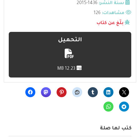
سنة النشر:
1436-2015
مشاهدات:
126
بلّغ عن كتاب
التحميل
12.23 MB
كتب لها صلة