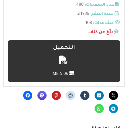
عدد الصفحات:
480
سنة النشر:
1986هـ
مشاهدات:
108
بلّغ عن كتاب
التحميل
5.06 MB