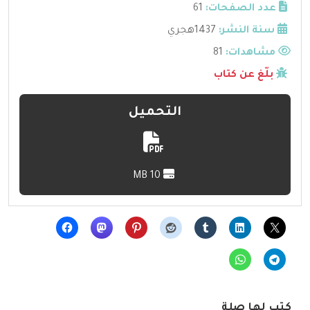
عدد الصفحات:
61
سنة النشر:
1437هجري
مشاهدات:
81
بلّغ عن كتاب
التحميل
10 MB
كتب لها صلة