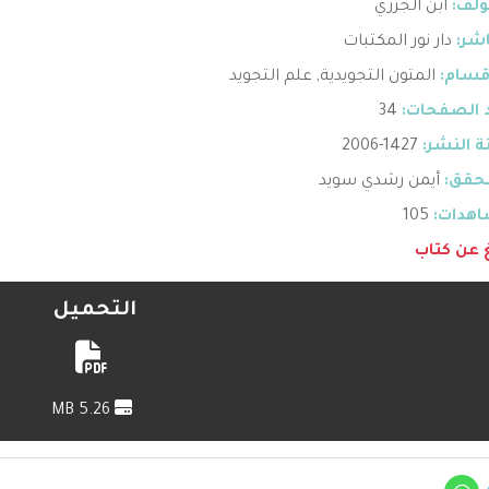
ؤلف:
ابن الجزري
اشر:
دار نور المكتبات
قسام:
المتون التجويدية
,
علم التجويد
 الصفحات:
34
 النشر:
1427-2006
حقق:
أيمن رشدي سويد
هدات:
105
غ عن كتاب
التحميل
5.26 MB