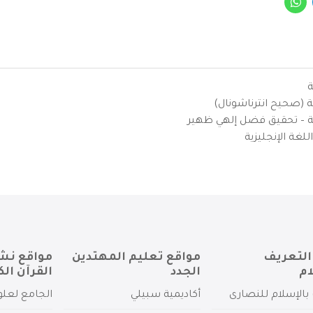
ة
ية (صحيح انترناشونال)
يزية – تحقيق فضل إلهي ظهير
لغة الإنجليزية
التعريف
مواقع تعليم المهتدين
مواقع نش
ام
الجدد
القرآن الك
بالإسلام للنصارى
أكاديمية سبيلي
الجامع لعلو