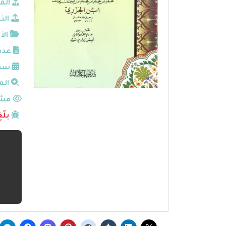
الم
الن
الأ
عدد
سنة
الم
مشا
بلّ