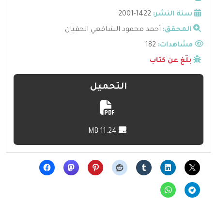
سنة النشر:
1422-2001
المحقق:
أحمد محمود الشافعي الحفيان
مشاهدات:
182
بلّغ عن كتاب
التحميل
11.24 MB