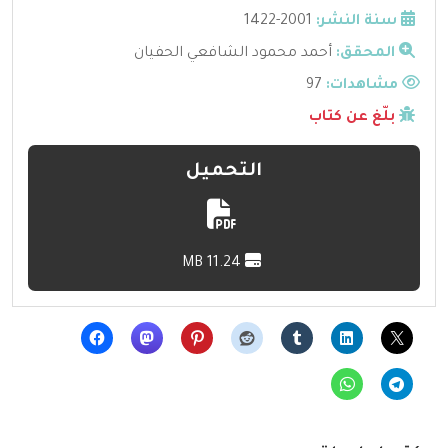
سنة النشر:
2001-1422
المحقق:
أحمد محمود الشافعي الحفيان
مشاهدات:
97
بلّغ عن كتاب
التحميل
11.24 MB