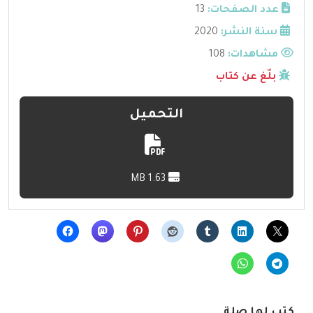
عدد الصفحات:
13
سنة النشر:
2020
مشاهدات:
108
بلّغ عن كتاب
التحميل
1.63 MB
كتب لها صلة