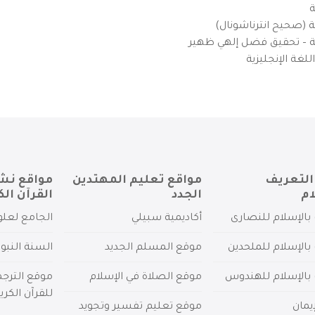
ة
ية (صحيح انترناشونال)
يزية – تحقيق فضل إلهي ظهير
لغة الإنجليزية
التعريف
مواقع تعليم المهتدين
مواقع نش
ام
الجدد
القرآن الك
بالإسلام للنصارى
أكاديمية سبيلي
الجامع لعلو
بالإسلام للملحدين
موقع المسلم الجديد
السنة النبو
 بالإسلام للهندوس
موقع الصلاة في الإسلام
موقع الترج
للقرآن الكري
يمان
موقع تعليم تفسير وتجويد