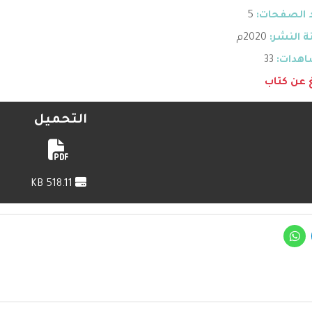
 الصفحات:
5
 النشر:
2020م
هدات:
33
غ عن كتاب
التحميل
518.11 KB