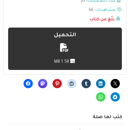
عدد الصفحات:
50
مشاهدات:
66
بلّغ عن كتاب
التحميل
1.58 MB
كتب لها صلة