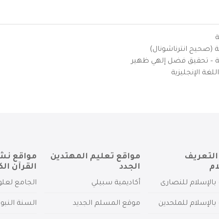
ة
ية (صحيح انترناشونال)
يزية – تحقيق فضل إلهي ظهير
لغة الإنجليزية
التعريف
مواقع تعليم المهتدين
مواقع نش
ام
الجدد
القرآن الك
بالإسلام للنصارى
أكاديمية سبيلي
الجامع لعلو
بالإسلام للملحدين
موقع المسلم الجديد
السنة النبو