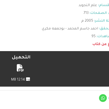
قسام:
علم التجويد
 الصفحات:
713
 النشر:
2005 م
حقق:
احمد جاسم المحمد - بوجمعه مكري
هدات:
95
غ عن كتاب
التحميل
12.14 MB