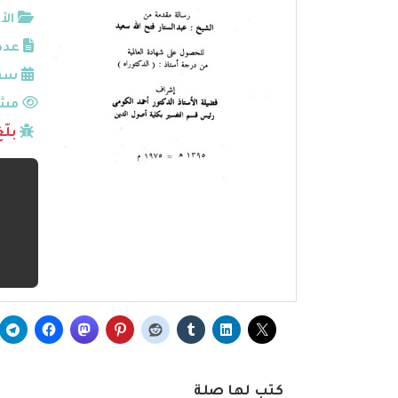
الأ
عدد
سنة
مشا
بلّ
كتب لها صلة