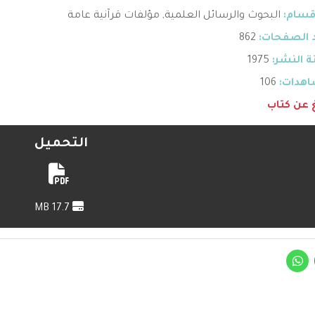
قسام:
البحوث والرسائل العلمية
,
مؤلفات قرآنية عامة
 الصفحات:
862
 النشر:
1975
هدات:
106
غ عن كتاب
التحميل
17.7 MB