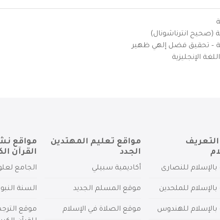
ة
ية (صحيح انترناشونال)
يزية – تحقيق فضل إلهي ظهير
لغة الإنجليزية
التعريف
مواقع تعليم المهتدين
مواقع نش
ام
الجدد
القرآن الك
بالإسلام للنصارى
أكاديمية سبيلي
الجامع لعلو
بالإسلام للملحدين
موقع المسلم الجديد
السنة النبو
 بالإسلام للهندوس
موقع الصلاة في الإسلام
موقع الترج