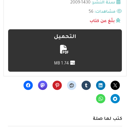
سنة النشر:
1430-2009
مشاهدات:
56
بلّغ عن كتاب
التحميل
1.74 MB
كتب لها صلة