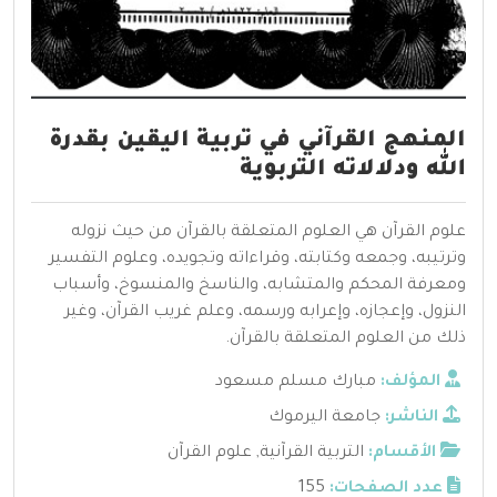
المنهج القرآني في تربية اليقين بقدرة
الله ودلالاته التربوية
علوم القرآن هي العلوم المتعلقة بالقرآن من حيث نزوله
وترتيبه، وجمعه وكتابته، وقراءاته وتجويده، وعلوم التفسير
ومعرفة المحكم والمتشابه، والناسخ والمنسوخ، وأسباب
النزول، وإعجازه، وإعرابه ورسمه، وعلم غريب القرآن، وغير
ذلك من العلوم المتعلقة بالقرآن.
المؤلف:
مبارك مسلم مسعود
الناشر:
جامعة اليرموك
الأقسام:
التربية القرآنية
,
علوم القرآن
عدد الصفحات:
155