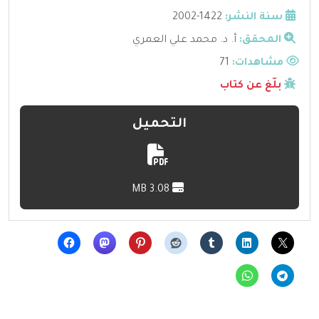
سنة النشر:
1422-2002
المحقق:
أ. د. محمد علي العمري
مشاهدات:
71
بلّغ عن كتاب
التحميل
3.08 MB