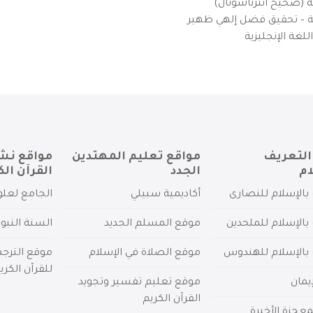
ية (صحيح انترناشونال)
يزية – تحقيق فضل إلهي ظهير
لغة الإنجليزية
التعريف
مواقع تعليم المهتدين
مواقع نش
ام
الجدد
القرآن الك
بالإسلام للنصارى
أكاديمية سبيلي
الجامع لعلو
بالإسلام للملحدين
موقع المسلم الجديد
السنة النبو
 بالإسلام للهندوس
موقع الصلاة في الإسلام
موقع الترج
للقرآن الكري
يمان
موقع تعليم تفسير وتجويد
القرآن الكريم
عجزة الأخيرة