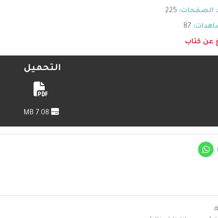
 الصفحات:
225
هدات:
87
غ عن كتاب
التحميل
7.08 MB
ة