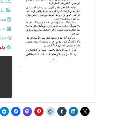
الم
الأ
عدد
سنة
مشا
بلّ