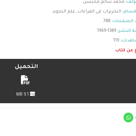
ؤلف:
محمد سالم محيسن
قسام:
التحريرات في القراءات
,
علم التجويد
 الصفحات:
788
 النشر:
1389-1969
هدات:
119
غ عن كتاب
التحميل
9.1 MB