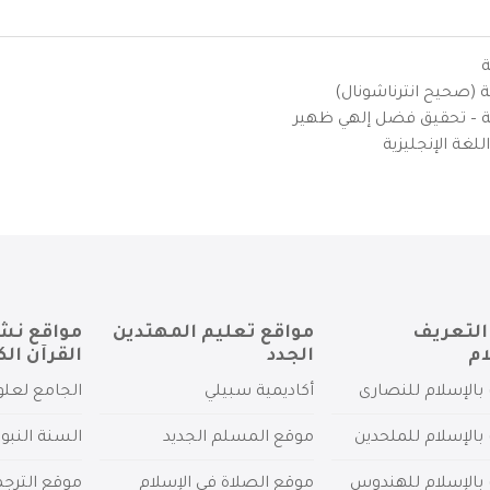
ة
ية (صحيح انترناشونال)
يزية – تحقيق فضل إلهي ظهير
لغة الإنجليزية
التعريف
مواقع تعليم المهتدين
مواقع نش
ام
الجدد
القرآن الك
بالإسلام للنصارى
أكاديمية سبيلي
الجامع لعلو
بالإسلام للملحدين
موقع المسلم الجديد
السنة النبو
 بالإسلام للهندوس
موقع الصلاة في الإسلام
موقع الترج