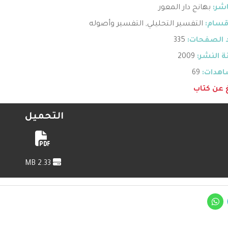
اشر:
بهانج دار المعور
قسام:
التفسير التحليلي
,
التفسير وأصوله
 الصفحات:
335
 النشر:
2009
هدات:
69
غ عن كتاب
التحميل
2.33 MB