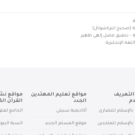
ة
ية (صحيح انترناشونال)
يزية – تحقيق فضل إلهي ظهير
لغة الإنجليزية
التعريف
مواقع تعليم المهتدين
مواقع نش
ام
الجدد
القرآن الك
بالإسلام للنصارى
أكاديمية سبيلي
الجامع لعلو
بالإسلام للملحدين
موقع المسلم الجديد
السنة النبو