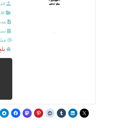
الن
الأ
عدد
سنة
مشا
بلّ