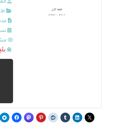
الم
الأ
عدد
سنة
مشا
بلّ