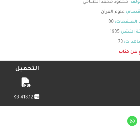
ؤلف:
محمود محمد الطناحي
قسام:
علوم القرآن
 الصفحات:
80
 النشر:
1985
هدات:
73
غ عن كتاب
التحميل
418.12 KB