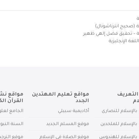
ة
ية (صحيح انترناشونال)
يزية – تحقيق فضل إلهي ظهير
لغة الإنجليزية
التعريف
مواقع تعليم المهتدين
مواقع نش
ام
الجدد
القرآن الك
بالإسلام للنصارى
أكاديمية سبيلي
الجامع لعلو
بالإسلام للملحدين
موقع المسلم الجديد
السنة النبو
 بالإسلام للهندوس
موقع الصلاة في الإسلام
موقع الترج