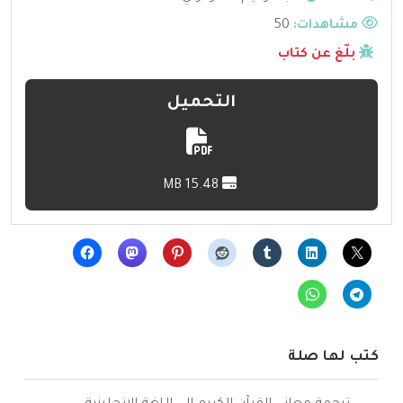
مشاهدات:
50
بلّغ عن كتاب
التحميل
15.48 MB
كتب لها صلة