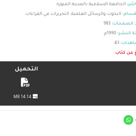
اشر:
الجامعة الاسلامية بالمدينة المنورة
قسام:
البحوث والرسائل العلمية
,
التحريرات في القراءات
 الصفحات:
983
 النشر:
1990م
هدات:
43
غ عن كتاب
التحميل
14.14 MB