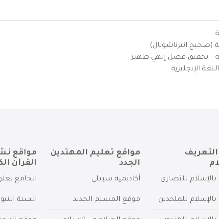
ة
ية (صحيح انترناشونال)
يزية – تحقيق فضل إلهي ظهير
لغة الإنجليزية
التعريف
مواقع تعليم المهتدين
مواقع نش
ام
الجدد
القرآن الك
بالإسلام للنصارى
أكاديمية سبيلي
الجامع لعلو
بالإسلام للملحدين
موقع المسلم الجديد
السنة النبو