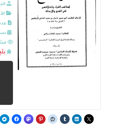
الن
الأ
عدد
سنة
مشا
بلّ