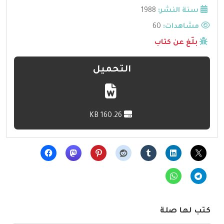
سنة النشر:
1988
مشاهدات:
60
بلّغ عن كتاب
التحميل
160.26 KB
كتب لها صلة