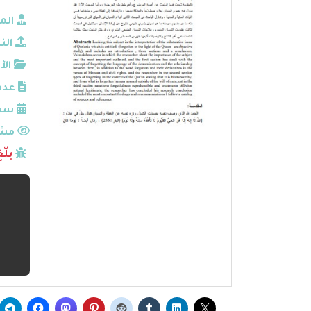
الم
الن
الأ
عدد
سنة
مشا
بلّ