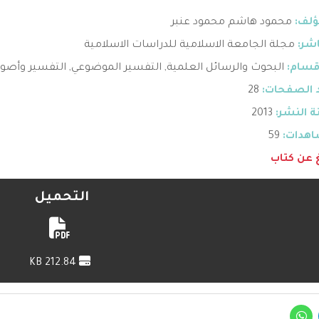
ؤلف:
محمود هاشم محمود عنبر
اشر:
مجلة الجامعة الاسلامية للدراسات الاسلامية
قسام:
البحوث والرسائل العلمية
,
التفسير الموضوعي
,
التفسير وأصول
 الصفحات:
28
 النشر:
2013
هدات:
59
غ عن كتاب
التحميل
212.84 KB