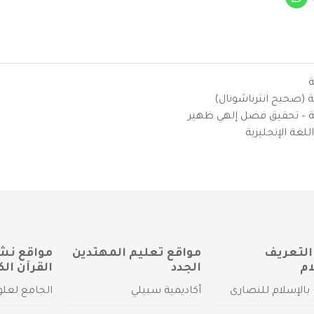
ة
ية (صحيح انترناشونال)
يزية – تحقيق فضل إلهي ظهير
لغة الإنجليزية
التعريف
مواقع تعليم المهتدين
مواقع نش
ام
الجدد
القرآن الك
بالإسلام للنصارى
أكاديمية سبيلي
الجامع لعلو