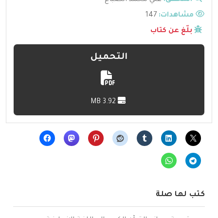
مشاهدات:
147
بلّغ عن كتاب
التحميل
3.92 MB
كتب لها صلة