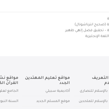
ة
ية (صحيح انترناشونال)
يزية – تحقيق فضل إلهي ظهير
لغة الإنجليزية
التعريف
مواقع تعليم المهتدين
مواقع نش
ام
الجدد
القرآن الك
بالإسلام للنصارى
أكاديمية سبيلي
الجامع لعلو
بالإسلام للملحدين
موقع المسلم الجديد
السنة النبو