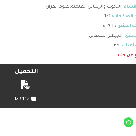
قسام:
البحوث والرسائل العلمية
,
علوم القرآن
 الصفحات:
181
 النشر:
2015 م
حقق:
الجيلالي سلطاني
هدات:
65
غ عن كتاب
التحميل
1.14 MB