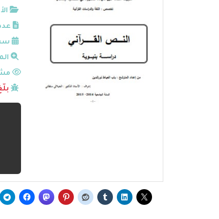
الأ
عدد
سنة
الم
مشا
بلّ