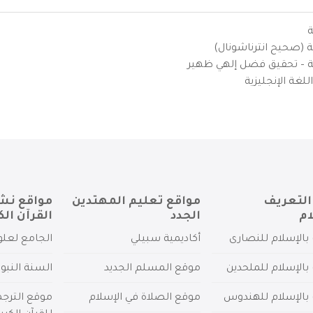
ة
ية (صحيح انترناشونال)
يزية – تحقيق فضل إلهي ظهير
لغة الإنجليزية
التعريف
مواقع تعليم المهتدين
مواقع نش
ام
الجدد
القرآن الك
بالإسلام للنصارى
أكاديمية سبيلي
الجامع لعلو
بالإسلام للملحدين
موقع المسلم الجديد
السنة النبو
 بالإسلام للهندوس
موقع الصلاة في الإسلام
موقع الترج