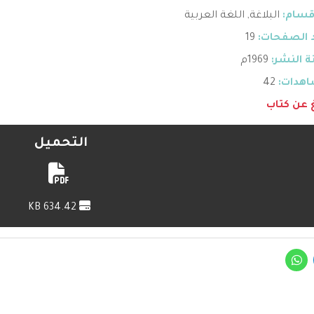
قسام:
البلاغة
,
اللغة العربية
 الصفحات:
19
 النشر:
1969م
هدات:
42
غ عن كتاب
التحميل
634.42 KB