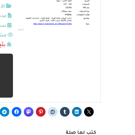
الأ
عدد
سنة
مشا
بلّ
كتب لها صلة