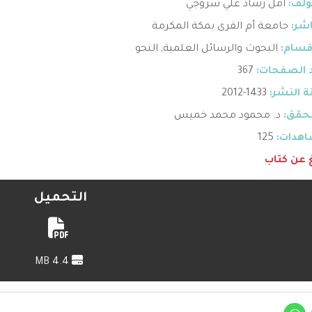
ؤلف:
أمل رشاد علي سروجي
اشر:
جامعة أم القرى بمكة المكرمة
قسام:
البحوث والرسائل العلمية
,
النحو
 الصفحات:
367
 النشر:
1433-2012
حقق:
د. محمود محمد خميس
هدات:
125
غ عن كتاب
التحميل
4.4 MB