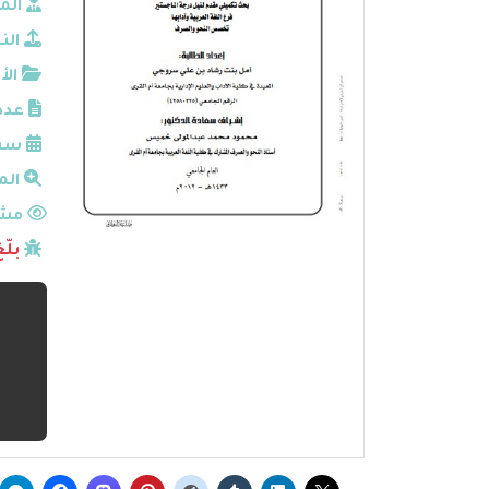
الم
الن
الأ
عدد
سنة
الم
مشا
بلّ