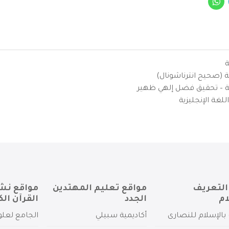
ة
ية (صحيح انترناشونال)
يزية – تحقيق فضل إلهي ظهير
لغة الإنجليزية
التعريف
مواقع تعليم المهتدين
مواقع نش
ام
الجدد
القرآن الك
بالإسلام للنصارى
أكاديمية سبيلي
الجامع لعلو