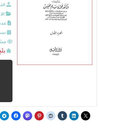
الن
الأ
عدد
سنة
مشا
بلّ