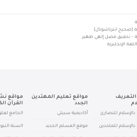
ة
ية (صحيح انترناشونال)
يزية – تحقيق فضل إلهي ظهير
لغة الإنجليزية
التعريف
مواقع تعليم المهتدين
مواقع نش
ام
الجدد
القرآن الك
بالإسلام للنصارى
أكاديمية سبيلي
الجامع لعلو
بالإسلام للملحدين
موقع المسلم الجديد
السنة النبو