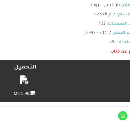
اشر:
دار الجيل بيروت
قسام:
علم التجويد
 الصفحات:
432
 النشر:
1417هـ - 1997م
هدات:
58
غ عن كتاب
التحميل
5.98 MB