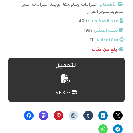
الأقسام:
القراءات وعلومها
,
توجيه القراءات
,
علم
التجويد
,
علوم القرآن
عدد الصفحات:
400
سنة النشر:
1989
مشاهدات:
119
بلّغ عن كتاب
التحميل
8.83 MB