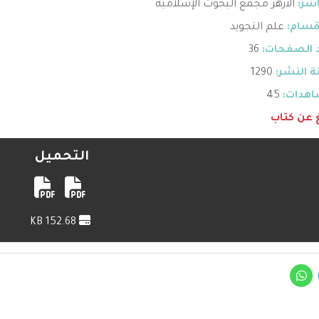
اشر:
الأزهر مجمع البحوث الإسلامية
قسام:
علم التجويد
 الصفحات:
36
 النشر:
1290
هدات:
45
غ عن كتاب
التحميل
152.68 KB