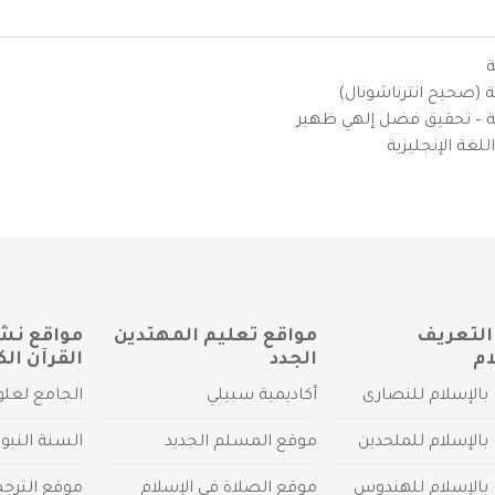
ة
ية (صحيح انترناشونال)
يزية – تحقيق فضل إلهي ظهير
لغة الإنجليزية
التعريف
مواقع تعليم المهتدين
مواقع نش
ام
الجدد
القرآن الك
بالإسلام للنصارى
أكاديمية سبيلي
الجامع لعلو
بالإسلام للملحدين
موقع المسلم الجديد
السنة النبو
 بالإسلام للهندوس
موقع الصلاة في الإسلام
موقع الترج