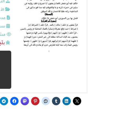
الن
الأ
عدد
سنة
مشا
بلّ