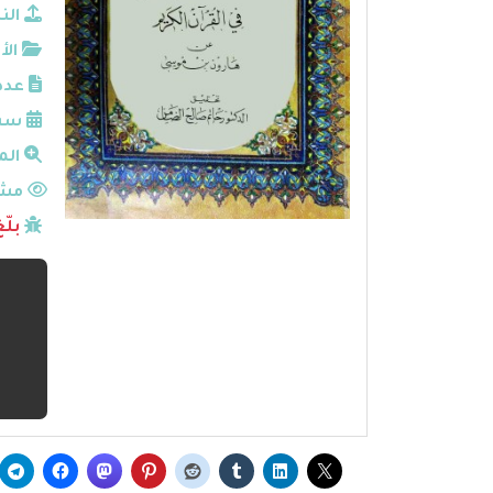
الن
الأ
عدد
سنة
الم
مشا
بلّ