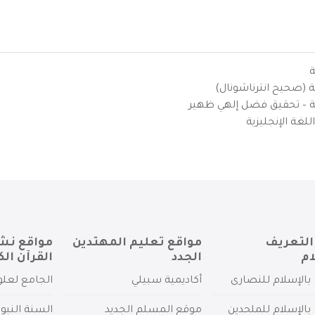
ة
ية (صحيح انترناشونال)
يزية – تحقيق فضل إلهي ظهير
لغة الإنجليزية
التعريف
مواقع تعليم المهتدين
مواقع نش
ام
الجدد
القرآن الك
بالإسلام للنصارى
أكاديمية سبيلي
الجامع لعلو
بالإسلام للملحدين
موقع المسلم الجديد
السنة النبو