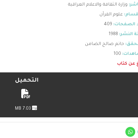
اشر:
وزارة الثقافة والاعلام العراقية
قسام:
علوم القرآن
 الصفحات:
409
 النشر:
1988
حقق:
حاتم صالح الضامن
هدات:
100
غ عن كتاب
التحميل
7.03 MB