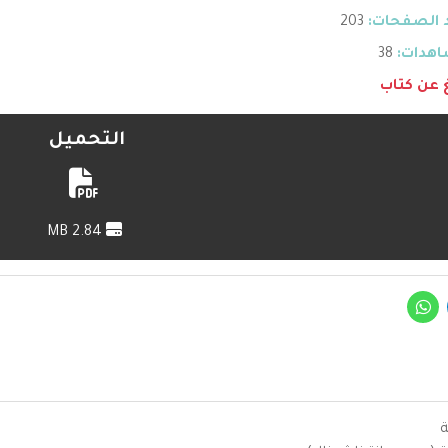
 الصفحات:
203
هدات:
38
غ عن كتاب
التحميل
2.84 MB
ة