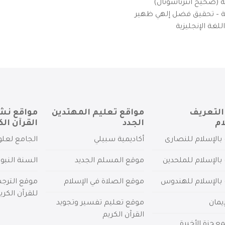
ية (صحيح انترناشونال)
يزية – تحقيق فضل إلهي ظهير
لغة الإنجليزية
التعريف
مواقع تعليم المهتدين
مواقع نش
ام
الجدد
القرآن الك
بالإسلام للنصارى
أكاديمية سبيلي
الجامع لعلو
بالإسلام للملحدين
موقع المسلم الجديد
السنة النبو
 بالإسلام للهندوس
موقع الصلاة في الإسلام
موقع الترج
للقرآن الكري
يمان
موقع تعليم تفسير وتجويد
القرآن الكريم
عجزة الأخيرة