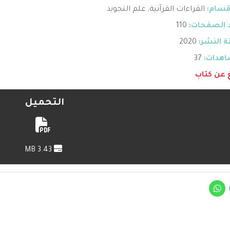
قسام:
القراءات القرآنية
,
علم التجويد
 الصفحات:
110
 النشر:
2020
هدات:
37
غ عن كتاب
التحميل
3.43 MB