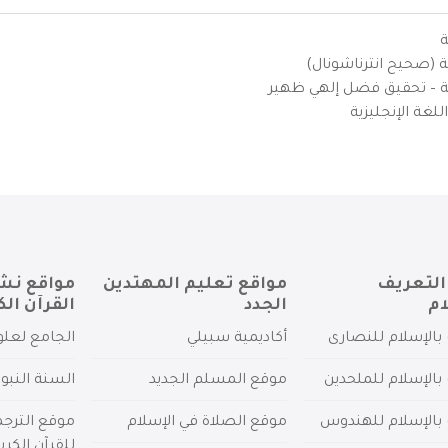
ة
ية (صحيح انترناشونال)
يزية – تحقيق فضل إلهي ظهير
لغة الإنجليزية
التعريف
مواقع تعليم المهتدين
مواقع نش
ام
الجدد
القرآن الك
بالإسلام للنصارى
أكاديمية سبيلي
الجامع لعلو
بالإسلام للملحدين
موقع المسلم الجديد
السنة النبو
 بالإسلام للهندوس
موقع الصلاة في الإسلام
موقع الترج
للقرآن الكري