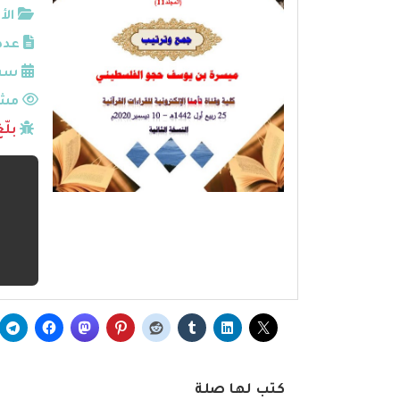
الأ
عدد
سنة
مشا
بلّ
كتب لها صلة