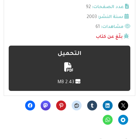
عدد الصفحات:
92
سنة النشر:
2003
مشاهدات:
61
بلّغ عن كتاب
التحميل
2.43 MB