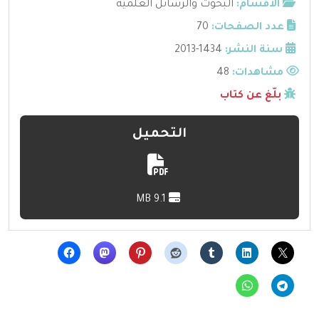
الأقسام:
البحوث والرسائل العلمية
عدد الصفحات:
70
سنة النشر:
1434-2013
مشاهدات:
48
بلّغ عن كتاب
التحميل
9.1 MB