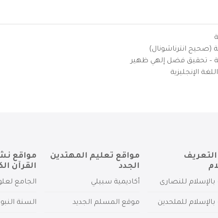
ة
ية (صحيح انترناشونال)
يزية – تحقيق فضل إلهي ظهير
لغة الإنجليزية
التعريف
مواقع تعليم المهتدين
مواقع نش
ام
الجدد
القرآن الك
بالإسلام للنصارى
أكاديمية سبيلي
الجامع لعلو
بالإسلام للملحدين
موقع المسلم الجديد
السنة النبو