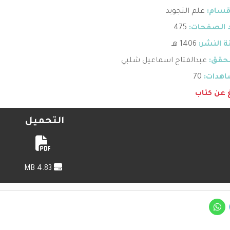
قسام:
علم التجويد
 الصفحات:
475
 النشر:
1406 هـ
حقق:
عبدالفتاح اسماعيل شلبي
هدات:
70
غ عن كتاب
التحميل
4.83 MB