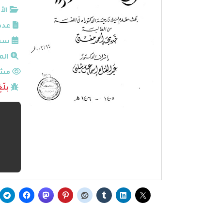
الأ
عدد
سنة
الم
مشا
بلّ