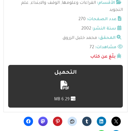
الأقسام:
القراءات وعلومها
,
الوقف والابتداء
,
علم
التجويد
عدد الصفحات:
270
سنة النشر:
2002
المحقق:
محمد خليل الزروق
مشاهدات:
72
بلّغ عن كتاب
التحميل
6.29 MB