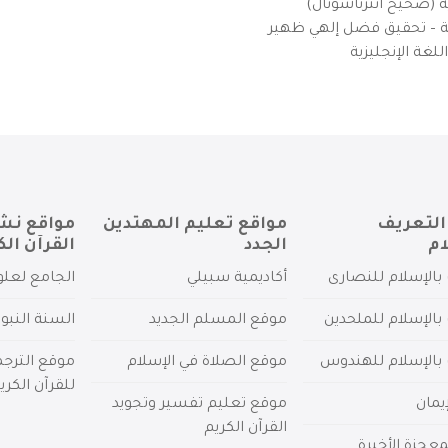
ية (صحيح انترناشونال)
يزية – تحقيق فضل إلهي ظهير
لغة الإنجليزية
التعريف
مواقع تعليم المهتدين
مواقع نش
ام
الجدد
القرآن الك
بالإسلام للنصارى
أكاديمية سبيلي
الجامع لعلو
بالإسلام للملحدين
موقع المسلم الجديد
السنة النبو
 بالإسلام للهندوس
موقع الصلاة في الإسلام
موقع الترج
للقرآن الكري
يمان
موقع تعليم تفسير وتجويد
القرآن الكريم
عجزة الأخيرة