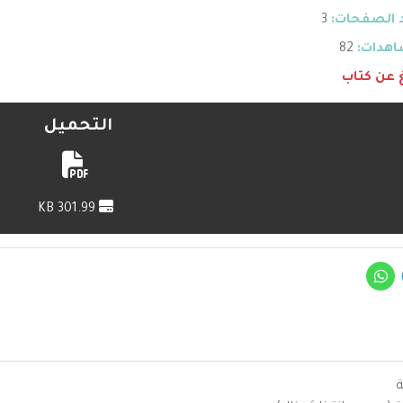
 الصفحات:
3
هدات:
82
غ عن كتاب
التحميل
301.99 KB
ة