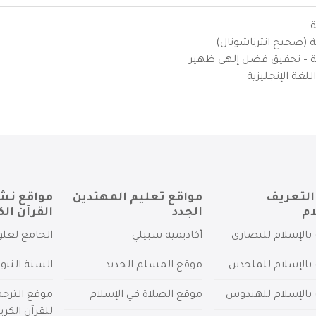
ة
ية (صحيح انترناشونال)
يزية – تحقيق فضل إلهي ظهير
لغة الإنجليزية
التعريف
مواقع تعليم المهتدين
مواقع نش
ام
الجدد
القرآن الك
بالإسلام للنصارى
أكاديمية سبيلي
الجامع لعلو
بالإسلام للملحدين
موقع المسلم الجديد
السنة النبو
 بالإسلام للهندوس
موقع الصلاة في الإسلام
موقع الترج
للقرآن الكري