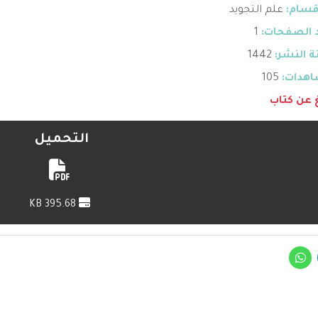
قسام:
علم التجويد
 الصفحات:
1
 النشر:
1442
هدات:
105
غ عن كتاب
التحميل
395.68 KB