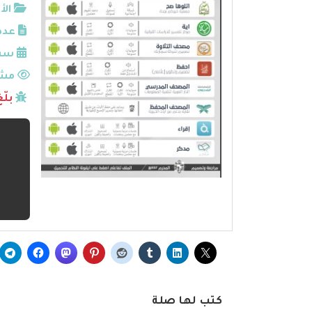
الأ
عدد
سنة
مشا
بلّ
كتب لها صلة