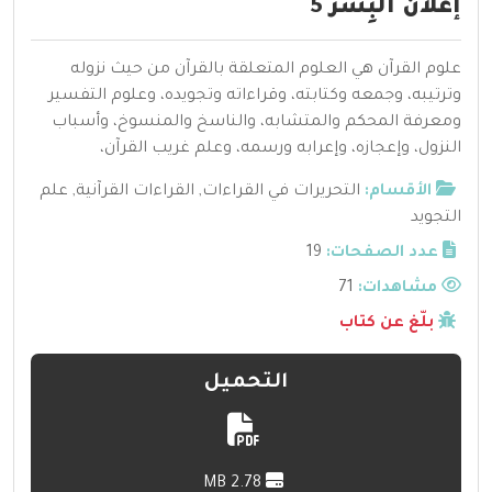
إعلان البِشر 5
علوم القرآن هي العلوم المتعلقة بالقرآن من حيث نزوله
وترتيبه، وجمعه وكتابته، وقراءاته وتجويده، وعلوم التفسير
ومعرفة المحكم والمتشابه، والناسخ والمنسوخ، وأسباب
النزول، وإعجازه، وإعرابه ورسمه، وعلم غريب القرآن،
الأقسام:
التحريرات في القراءات
,
القراءات القرآنية
,
علم
التجويد
عدد الصفحات:
19
مشاهدات:
71
بلّغ عن كتاب
التحميل
2.78 MB