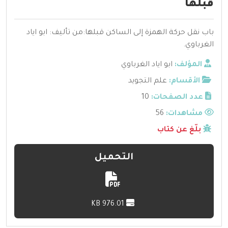
قبلها
باب نقل حركة الهمزة إلى الساكن قبلها:من تأليف: ابو اياد
الغرباوي.
المؤلف:
ابو اياد الغرباوي
الأقسام:
علم التجويد
عدد الصفحات:
10
مشاهدات:
56
بلّغ عن كتاب
التحميل
976.01 KB