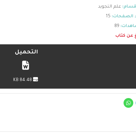
قسام:
علم التجويد
 الصفحات:
15
هدات:
89
غ عن كتاب
التحميل
84.48 KB