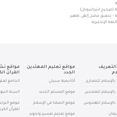
ة
ية (صحيح انترناشونال)
يزية – تحقيق فضل إلهي ظهير
لغة الإنجليزية
التعريف
مواقع تعليم المهتدين
مواقع نش
ام
الجدد
القرآن الك
بالإسلام للنصارى
أكاديمية سبيلي
الجامع لعلو
بالإسلام للملحدين
موقع المسلم الجديد
السنة النبو
 بالإسلام للهندوس
موقع الصلاة في الإسلام
موقع الترج
للقرآن الكري
يمان
موقع تعليم تفسير وتجويد