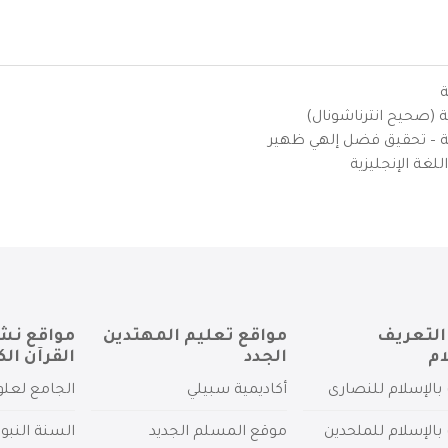
ة
ية (صحيح انترناشونال)
يزية – تحقيق فضل إلهي ظهير
لغة الإنجليزية
التعريف
مواقع تعليم المهتدين
مواقع نش
ام
الجدد
القرآن الك
بالإسلام للنصارى
أكاديمية سبيلي
الجامع لعلو
بالإسلام للملحدين
موقع المسلم الجديد
السنة النبو