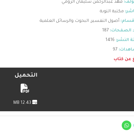
ؤلف:
فهد عبدالرحمن سليمان الرومي
اشر:
مكتبة التوبة
قسام:
أصول التفسير
,
البحوث والرسائل العلمية
 الصفحات:
187
 النشر:
1416
هدات:
97
غ عن كتاب
التحميل
12.43 MB