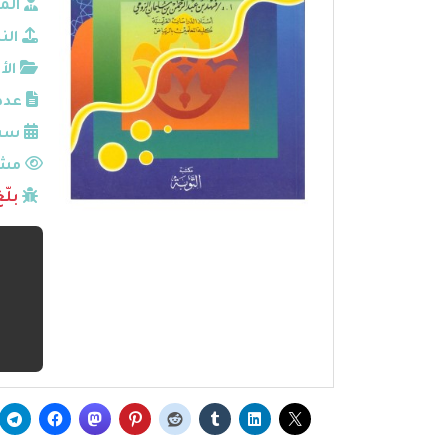
الم
الن
الأ
عدد
سنة
مشا
بلّ