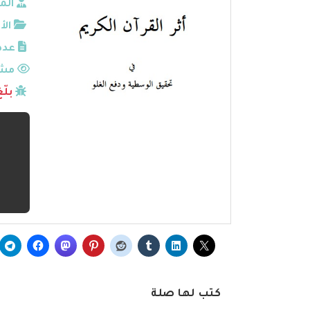
الم
الأ
عدد
مشا
بلّ
كتب لها صلة