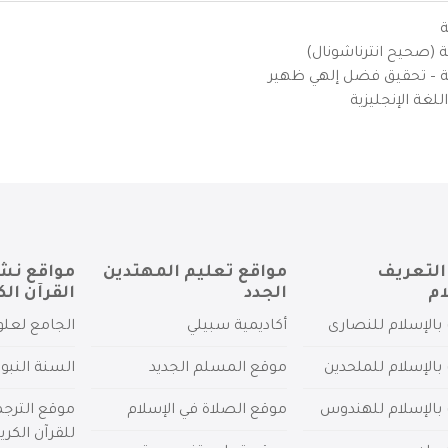
ة
ية (صحيح انترناشونال)
يزية – تحقيق فضل إلهي ظهير
لغة الإنجليزية
التعريف
مواقع تعليم المهتدين
مواقع نش
ام
الجدد
القرآن الك
بالإسلام للنصارى
أكاديمية سبيلي
الجامع لعلو
بالإسلام للملحدين
موقع المسلم الجديد
السنة النبو
 بالإسلام للهندوس
موقع الصلاة في الإسلام
موقع الترج
للقرآن الكري