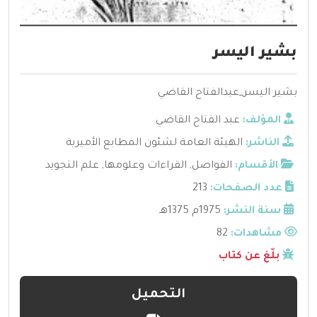
بشير اليسر
بشير اليسر_عبدالفتاح القاضي
المؤلف:
عبد الفتاح القاضي
الناشر:
الهيئة العامة لشئون المطابع الأميرية
الأقسام:
الفواصل
,
القراءات وعلومها
,
علم التجويد
عدد الصفحات:
213
سنة النشر:
1975م 1375هـ
مشاهدات:
82
بلّغ عن كتاب
التحميل