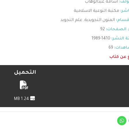
ؤلف:
أسامة عبدالوهاب
اشر:
مكتبة التوعية الاسلامية
قسام:
المتون التجويدية
,
علم التجويد
 الصفحات:
92
 النشر:
1410-1989
هدات:
69
غ عن كتاب
التحميل
1.24 MB