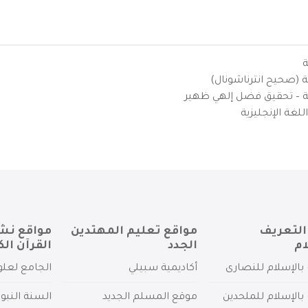
ة
ية (صحيح انترناشونال)
يزية – تحقيق فضل إلهي ظهير
لغة الإنجليزية
التعريف
مواقع تعليم المهتدين
مواقع نش
ام
الجدد
القرآن الك
بالإسلام للنصارى
أكاديمية سبيلي
الجامع لعلو
بالإسلام للملحدين
موقع المسلم الجديد
السنة النبو