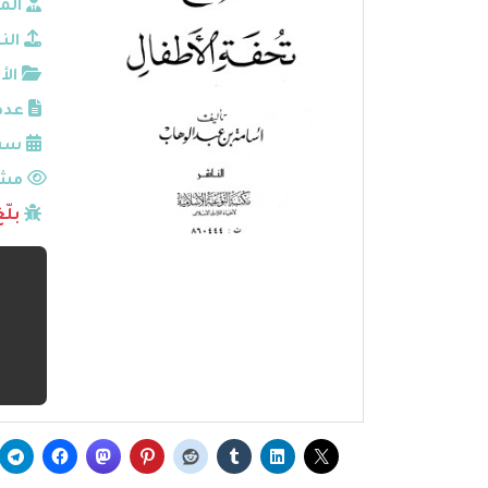
الم
الن
الأ
عدد
سنة
مشا
بلّ