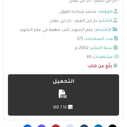
- دار ابن القيم - دار ابن عفان
المؤلف:
محمد شحادة الغول
الناشر:
دار ابن القيم - دار ابن عفان
الأقسام:
علم التجويد
,
كتب مهمة في علم التجويد
عدد الصفحات:
373
سنة النشر:
2002 م
مشاهدات:
69
بلّغ عن كتاب
التحميل
7.16 MB