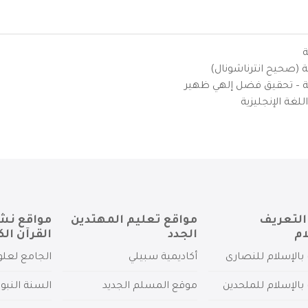
ة
ية (صحيح انترناشونال)
يزية – تحقيق فضل إلهي ظهير
لغة الإنجليزية
التعريف
مواقع تعليم المهتدين
مواقع نش
ام
الجدد
القرآن الك
بالإسلام للنصارى
أكاديمية سبيلي
الجامع لعلو
بالإسلام للملحدين
موقع المسلم الجديد
السنة النبو