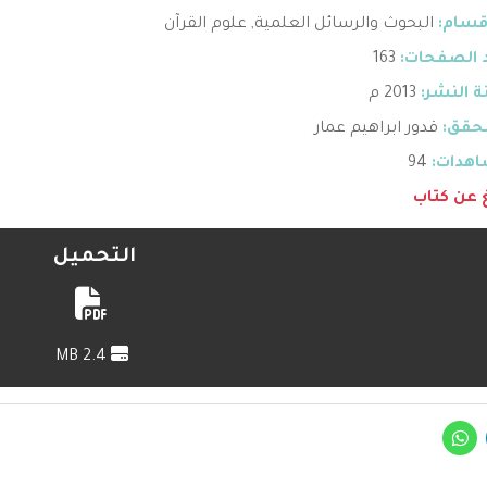
قسام:
البحوث والرسائل العلمية
,
علوم القرآن
 الصفحات:
163
 النشر:
2013 م
حقق:
قدور ابراهيم عمار
هدات:
94
غ عن كتاب
التحميل
2.4 MB