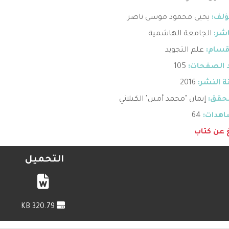
ؤلف:
يحيى محمود موسى ناصر
اشر:
الجامعة الهاشمية
قسام:
علم التجويد
 الصفحات:
105
 النشر:
2016
حقق:
إيمان "محمد أمين" الكيلاني
هدات:
64
غ عن كتاب
التحميل
320.79 KB