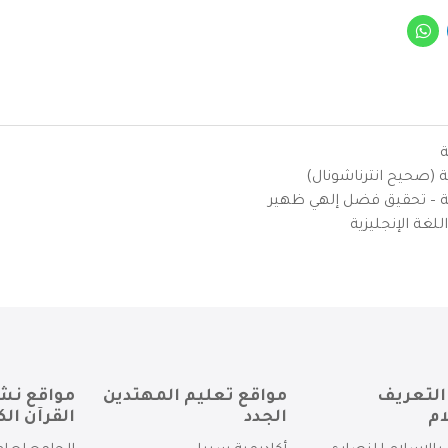
ة
ية (صحيح انترناشونال)
يزية – تحقيق فضل إلهي ظهير
لغة الإنجليزية
التعريف
مواقع تعليم المهتدين
مواقع نش
ام
الجدد
القرآن الك