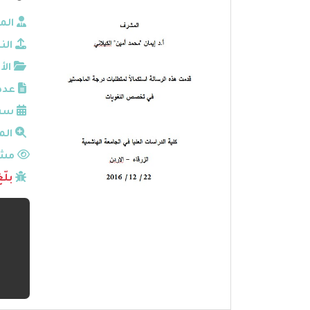
الم
الن
الأ
عدد
سنة
الم
مشا
بلّ