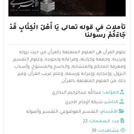
تأملات في قوله تعالى يَا أَهْلَ الْكِتَابِ قَدْ
جَاءَكُمْ رسولنا
علوم القرآن هي العلوم المتعلقة بالقرآن من حيث نزوله
وترتيبه، وجمعه وكتابته، وقراءاته وتجويده، وعلوم التفسير
ومعرفة المحكم والمتشابه، والناسخ والمنسوخ، وأسباب
النزول، وإعجازه، وإعرابه ورسمه، وعلم غريب القرآن، وغير
ذلك من العلوم المتعلقة بالقرآن.
المؤلف:
عبدالله عبدالرحيم البخاري
الناشر:
شبكة الإمام الآجري
الأقسام:
التفسير الموضوعي
,
التفسير وأصوله
عدد الصفحات:
22
مشاهدات:
39